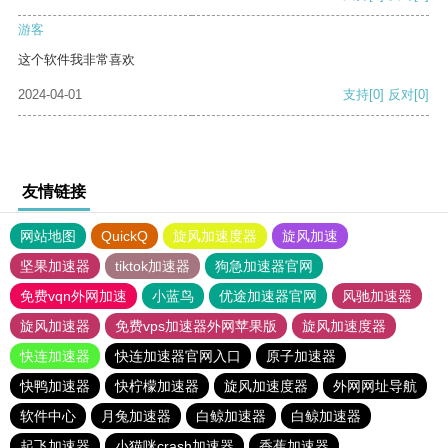
游客
这个软件我非常喜欢
2024-04-01
支持
[0]
反对
[0]
友情链接
网站地图
QuickQ
旋风加速度器
旋风加速
坚果加速器
tiktok加速器
狗急加速器官网
免费vqn外网加速
小蓝鸟
优途加速器官网
风驰加速器
旋风加速器
免费vps加速器外网苹果版
旋风加速度器
快连加速器
快连加速器官网入口
原子加速器
快鸭加速器
快柠檬加速器
旋风加速度器
外网网址导航
软件中心
月兔加速器
白鲸加速器
白鲸加速器
起飞加速器
小猫咪crash加速器
香蕉加速器