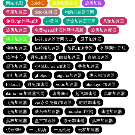
网站地图
QuickQ
旋风加速度器
旋风加速
坚果加速器
tiktok加速器
狗急加速器官网
免费vqn外网加速
小蓝鸟
优途加速器官网
风驰加速器
旋风加速器
免费vps加速器外网苹果版
旋风加速度器
快连加速器
快连加速器官网入口
原子加速器
快鸭加速器
快柠檬加速器
旋风加速度器
外网网址导航
软件中心
月兔加速器
白鲸加速器
白鲸加速器
起飞加速器
小猫咪crash加速器
香蕉加速器
青柠加速器
ghelper
pigcha加速器
纵云梯加速器
hidecat
月兔加速器
veee加速器
bluelayer加速器
ikuuu.me加速器官网
速鹰666
起飞加速器
风驰加速器
飞兔加速器
vp(永久免费)加速器
哇哇加速器
飞兔加速器
番石榴加速器
baacloud官网
速连加速器
荔枝加速器
盘古加速器
原子加速器
荔枝加速器
优云666
一元机场
一元机场
云梯加速器