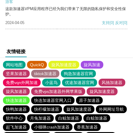
游客
这款加速器VPM应用程序已经为我们带来了无限的隐私保护和安全性保
护。
2024-04-05
支持
[0]
反对
[0]
友情链接
网站地图
QuickQ
旋风加速度器
旋风加速
坚果加速器
tiktok加速器
狗急加速器官网
免费vqn外网加速
小蓝鸟
优途加速器官网
风驰加速器
旋风加速器
免费vps加速器外网苹果版
旋风加速度器
快连加速器
快连加速器官网入口
原子加速器
快鸭加速器
快柠檬加速器
旋风加速度器
外网网址导航
软件中心
月兔加速器
白鲸加速器
白鲸加速器
起飞加速器
小猫咪crash加速器
香蕉加速器