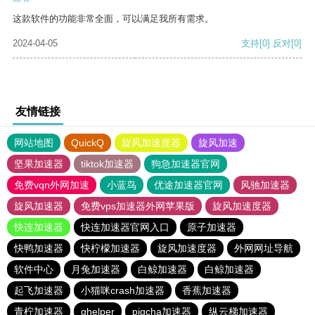
这款软件的功能非常全面，可以满足我所有需求。
2024-04-05
支持
[0]
反对
[0]
友情链接
网站地图
QuickQ
旋风加速度器
旋风加速
坚果加速器
tiktok加速器
狗急加速器官网
免费vqn外网加速
小蓝鸟
优途加速器官网
风驰加速器
旋风加速器
免费vps加速器外网苹果版
旋风加速度器
快连加速器
快连加速器官网入口
原子加速器
快鸭加速器
快柠檬加速器
旋风加速度器
外网网址导航
软件中心
月兔加速器
白鲸加速器
白鲸加速器
起飞加速器
小猫咪crash加速器
香蕉加速器
青柠加速器
ghelper
pigcha加速器
纵云梯加速器