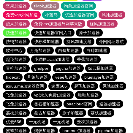
坚果加速器
tiktok加速器
狗急加速器官网
免费vqn外网加速
小蓝鸟
优途加速器官网
风驰加速器
旋风加速器
免费vps加速器外网苹果版
旋风加速度器
快连加速器
快连加速器官网入口
原子加速器
快鸭加速器
快柠檬加速器
旋风加速度器
外网网址导航
软件中心
月兔加速器
白鲸加速器
白鲸加速器
起飞加速器
小猫咪crash加速器
香蕉加速器
青柠加速器
ghelper
pigcha加速器
纵云梯加速器
hidecat
月兔加速器
veee加速器
bluelayer加速器
ikuuu.me加速器官网
速鹰666
起飞加速器
风驰加速器
飞兔加速器
vp(永久免费)加速器
哇哇加速器
飞兔加速器
番石榴加速器
baacloud官网
速连加速器
荔枝加速器
盘古加速器
原子加速器
荔枝加速器
优云666
一元机场
一元机场
云梯加速器
蜜蜂加速器
蚂蚁加速器
hammer加速器
pigcha加速器