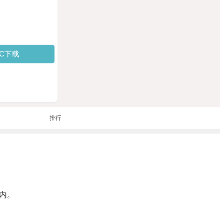
PC下载
排行
内。