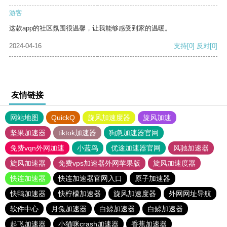
游客
这款app的社区氛围很温馨，让我能够感受到家的温暖。
2024-04-16
支持
[0]
反对
[0]
友情链接
网站地图
QuickQ
旋风加速度器
旋风加速
坚果加速器
tiktok加速器
狗急加速器官网
免费vqn外网加速
小蓝鸟
优途加速器官网
风驰加速器
旋风加速器
免费vps加速器外网苹果版
旋风加速度器
快连加速器
快连加速器官网入口
原子加速器
快鸭加速器
快柠檬加速器
旋风加速度器
外网网址导航
软件中心
月兔加速器
白鲸加速器
白鲸加速器
起飞加速器
小猫咪crash加速器
香蕉加速器