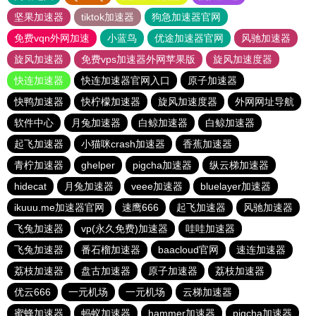
坚果加速器
tiktok加速器
狗急加速器官网
免费vqn外网加速
小蓝鸟
优途加速器官网
风驰加速器
旋风加速器
免费vps加速器外网苹果版
旋风加速度器
快连加速器
快连加速器官网入口
原子加速器
快鸭加速器
快柠檬加速器
旋风加速度器
外网网址导航
软件中心
月兔加速器
白鲸加速器
白鲸加速器
起飞加速器
小猫咪crash加速器
香蕉加速器
青柠加速器
ghelper
pigcha加速器
纵云梯加速器
hidecat
月兔加速器
veee加速器
bluelayer加速器
ikuuu.me加速器官网
速鹰666
起飞加速器
风驰加速器
飞兔加速器
vp(永久免费)加速器
哇哇加速器
飞兔加速器
番石榴加速器
baacloud官网
速连加速器
荔枝加速器
盘古加速器
原子加速器
荔枝加速器
优云666
一元机场
一元机场
云梯加速器
蜜蜂加速器
蚂蚁加速器
hammer加速器
pigcha加速器