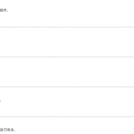
悉操作。
。
。
。
中游刃有余。