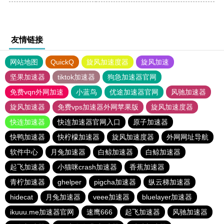
友情链接
网站地图
QuickQ
旋风加速度器
旋风加速
坚果加速器
tiktok加速器
狗急加速器官网
免费vqn外网加速
小蓝鸟
优途加速器官网
风驰加速器
旋风加速器
免费vps加速器外网苹果版
旋风加速度器
快连加速器
快连加速器官网入口
原子加速器
快鸭加速器
快柠檬加速器
旋风加速度器
外网网址导航
软件中心
月兔加速器
白鲸加速器
白鲸加速器
起飞加速器
小猫咪crash加速器
香蕉加速器
青柠加速器
ghelper
pigcha加速器
纵云梯加速器
hidecat
月兔加速器
veee加速器
bluelayer加速器
ikuuu.me加速器官网
速鹰666
起飞加速器
风驰加速器