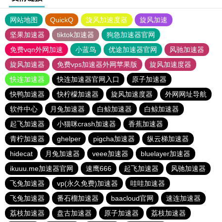
网站地图
QuickQ
旋风加速度器
旋风加速
坚果加速器
tiktok加速器
狗急加速器官网
免费vqn外网加速
小蓝鸟
优途加速器官网
风驰加速器
旋风加速器
免费vps加速器外网苹果版
旋风加速度器
快连加速器
快连加速器官网入口
原子加速器
快鸭加速器
快柠檬加速器
旋风加速度器
外网网址导航
软件中心
月兔加速器
白鲸加速器
白鲸加速器
起飞加速器
小猫咪crash加速器
香蕉加速器
青柠加速器
ghelper
pigcha加速器
纵云梯加速器
hidecat
月兔加速器
veee加速器
bluelayer加速器
ikuuu.me加速器官网
速鹰666
起飞加速器
风驰加速器
飞兔加速器
vp(永久免费)加速器
哇哇加速器
飞兔加速器
番石榴加速器
baacloud官网
速连加速器
荔枝加速器
盘古加速器
原子加速器
荔枝加速器