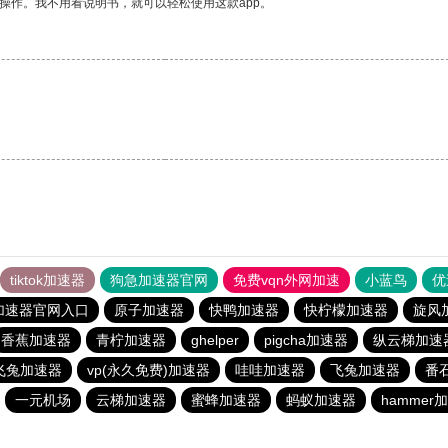
操作。我不用看说明书，就可以轻松使用这款app。
tiktok加速器
狗急加速器官网
免费vqn外网加速
小蓝鸟
优
加速器官网入口
原子加速器
快鸭加速器
快柠檬加速器
旋风
香蕉加速器
青柠加速器
ghelper
pigcha加速器
纵云梯加速
飞兔加速器
vp(永久免费)加速器
哇哇加速器
飞兔加速器
番
一元机场
云梯加速器
蜜蜂加速器
蚂蚁加速器
hammer