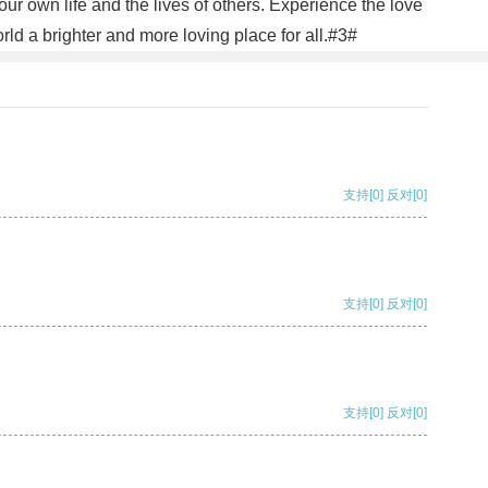
our own life and the lives of others. Experience the love
d a brighter and more loving place for all.#3#
支持
[0]
反对
[0]
支持
[0]
反对
[0]
支持
[0]
反对
[0]