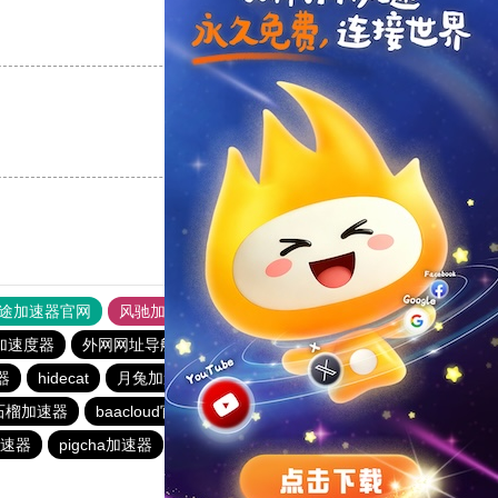
支持
[0]
反对
[0]
支持
[0]
反对
[0]
途加速器官网
风驰加速器
旋风加速器
加速度器
外网网址导航
软件中心
月兔加速器
器
hidecat
月兔加速器
veee加速器
bluelayer加速器
石榴加速器
baacloud官网
速连加速器
荔枝加速器
加速器
pigcha加速器
泡泡狗加速器
baacloud官网