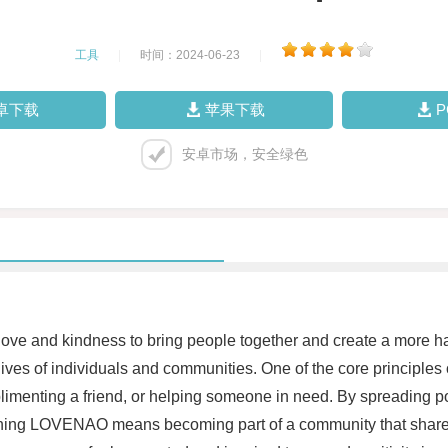
工具
|
时间：2024-06-23
|
卓下载
苹果下载
安卓市场，安全绿色
ove and kindness to bring people together and create a more h
 lives of individuals and communities. One of the core principl
limenting a friend, or helping someone in need. By spreading pos
Joining LOVENAO means becoming part of a community that share