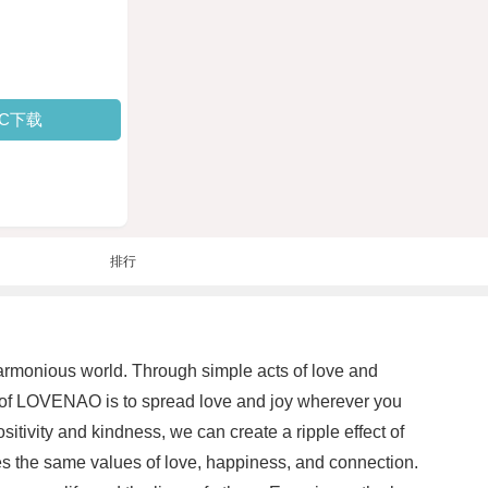
PC下载
排行
armonious world. Through simple acts of love and
es of LOVENAO is to spread love and joy wherever you
itivity and kindness, we can create a ripple effect of
s the same values of love, happiness, and connection.