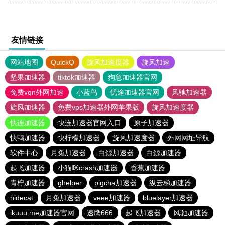
友情链接
网站地图
QuickQ
旋风加速度器
旋风加速
坚果加速器
tiktok加速器
狗急加速器官网
免费vqn外网加速
小蓝鸟
优途加速器官网
风驰加速器
旋风加速器
免费vps加速器外网苹果版
旋风加速度器
快连加速器
快连加速器官网入口
原子加速器
快鸭加速器
快柠檬加速器
旋风加速度器
外网网址导航
软件中心
月兔加速器
白鲸加速器
白鲸加速器
起飞加速器
小猫咪crash加速器
香蕉加速器
青柠加速器
ghelper
pigcha加速器
纵云梯加速器
hidecat
月兔加速器
veee加速器
bluelayer加速器
ikuuu.me加速器官网
速鹰666
起飞加速器
风驰加速器