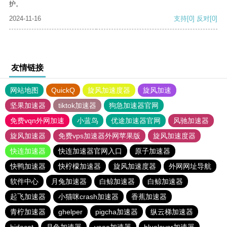
护。
2024-11-16
支持
[0]
反对
[0]
友情链接
网站地图
QuickQ
旋风加速度器
旋风加速
坚果加速器
tiktok加速器
狗急加速器官网
免费vqn外网加速
小蓝鸟
优途加速器官网
风驰加速器
旋风加速器
免费vps加速器外网苹果版
旋风加速度器
快连加速器
快连加速器官网入口
原子加速器
快鸭加速器
快柠檬加速器
旋风加速度器
外网网址导航
软件中心
月兔加速器
白鲸加速器
白鲸加速器
起飞加速器
小猫咪crash加速器
香蕉加速器
青柠加速器
ghelper
pigcha加速器
纵云梯加速器