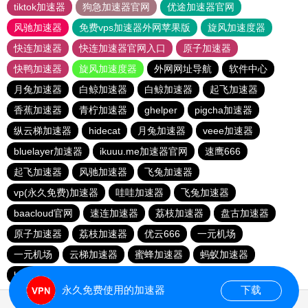
tiktok加速器
狗急加速器官网
优途加速器官网
风驰加速器
免费vps加速器外网苹果版
旋风加速度器
快连加速器
快连加速器官网入口
原子加速器
快鸭加速器
旋风加速度器
外网网址导航
软件中心
月兔加速器
白鲸加速器
白鲸加速器
起飞加速器
香蕉加速器
青柠加速器
ghelper
pigcha加速器
纵云梯加速器
hidecat
月兔加速器
veee加速器
bluelayer加速器
ikuuu.me加速器官网
速鹰666
起飞加速器
风驰加速器
飞兔加速器
vp(永久免费)加速器
哇哇加速器
飞兔加速器
baacloud官网
速连加速器
荔枝加速器
盘古加速器
原子加速器
荔枝加速器
优云666
一元机场
一元机场
云梯加速器
蜜蜂加速器
蚂蚁加速器
hammer加速器
baacloud官网
暴雪加速器
永久免费使用的加速器
下载