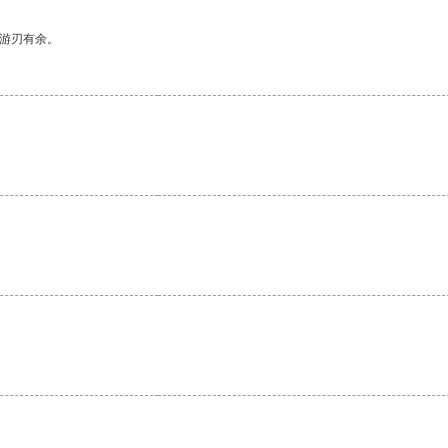
中游刃有余。
。