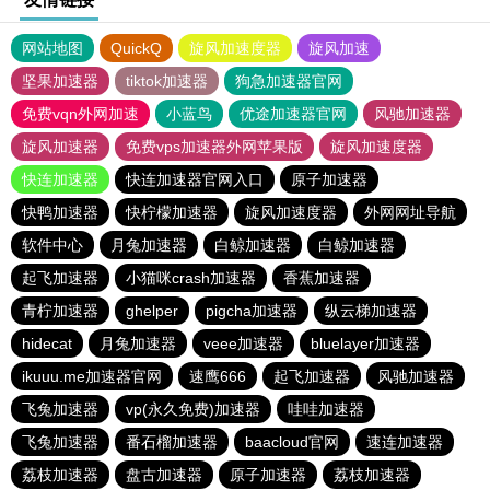
网站地图
QuickQ
旋风加速度器
旋风加速
坚果加速器
tiktok加速器
狗急加速器官网
免费vqn外网加速
小蓝鸟
优途加速器官网
风驰加速器
旋风加速器
免费vps加速器外网苹果版
旋风加速度器
快连加速器
快连加速器官网入口
原子加速器
快鸭加速器
快柠檬加速器
旋风加速度器
外网网址导航
软件中心
月兔加速器
白鲸加速器
白鲸加速器
起飞加速器
小猫咪crash加速器
香蕉加速器
青柠加速器
ghelper
pigcha加速器
纵云梯加速器
hidecat
月兔加速器
veee加速器
bluelayer加速器
ikuuu.me加速器官网
速鹰666
起飞加速器
风驰加速器
飞兔加速器
vp(永久免费)加速器
哇哇加速器
飞兔加速器
番石榴加速器
baacloud官网
速连加速器
荔枝加速器
盘古加速器
原子加速器
荔枝加速器