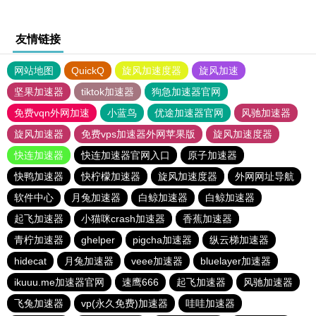
友情链接
网站地图
QuickQ
旋风加速度器
旋风加速
坚果加速器
tiktok加速器
狗急加速器官网
免费vqn外网加速
小蓝鸟
优途加速器官网
风驰加速器
旋风加速器
免费vps加速器外网苹果版
旋风加速度器
快连加速器
快连加速器官网入口
原子加速器
快鸭加速器
快柠檬加速器
旋风加速度器
外网网址导航
软件中心
月兔加速器
白鲸加速器
白鲸加速器
起飞加速器
小猫咪crash加速器
香蕉加速器
青柠加速器
ghelper
pigcha加速器
纵云梯加速器
hidecat
月兔加速器
veee加速器
bluelayer加速器
ikuuu.me加速器官网
速鹰666
起飞加速器
风驰加速器
飞兔加速器
vp(永久免费)加速器
哇哇加速器