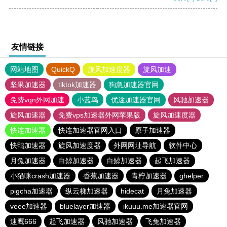
友情链接
网站地图
QuickQ
旋风加速度器
旋风加速
坚果加速器
tiktok加速器
狗急加速器官网
免费vqn外网加速
小蓝鸟
优途加速器官网
风驰加速器
旋风加速器
免费vps加速器外网苹果版
旋风加速度器
快连加速器
快连加速器官网入口
原子加速器
快鸭加速器
旋风加速度器
外网网址导航
软件中心
月兔加速器
白鲸加速器
白鲸加速器
起飞加速器
小猫咪crash加速器
香蕉加速器
青柠加速器
ghelper
pigcha加速器
纵云梯加速器
hidecat
月兔加速器
veee加速器
bluelayer加速器
ikuuu.me加速器官网
速鹰666
起飞加速器
风驰加速器
飞兔加速器