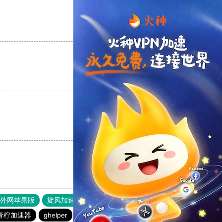
支持
[0]
反对
[0]
支持
[0]
反对
[0]
支持
[0]
反对
[0]
器外网苹果版
旋风加速度器
快连加速器
原子加速器
青柠加速器
ghelper
pigcha加速器
纵云梯加速器