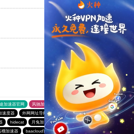
支持
[0]
反对
[0]
支持
[0]
反对
[0]
支持
[0]
反对
[0]
途加速器官网
风驰加速器
旋风加速器
加速度器
外网网址导航
软件中心
月兔加速器
器
hidecat
月兔加速器
veee加速器
bluelayer加速器
石榴加速器
baacloud官网
速连加速器
荔枝加速器