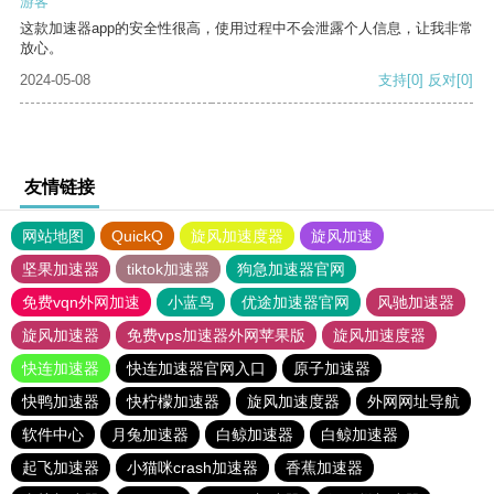
游客
这款加速器app的安全性很高，使用过程中不会泄露个人信息，让我非常
放心。
2024-05-08
支持
[0]
反对
[0]
友情链接
网站地图
QuickQ
旋风加速度器
旋风加速
坚果加速器
tiktok加速器
狗急加速器官网
免费vqn外网加速
小蓝鸟
优途加速器官网
风驰加速器
旋风加速器
免费vps加速器外网苹果版
旋风加速度器
快连加速器
快连加速器官网入口
原子加速器
快鸭加速器
快柠檬加速器
旋风加速度器
外网网址导航
软件中心
月兔加速器
白鲸加速器
白鲸加速器
起飞加速器
小猫咪crash加速器
香蕉加速器