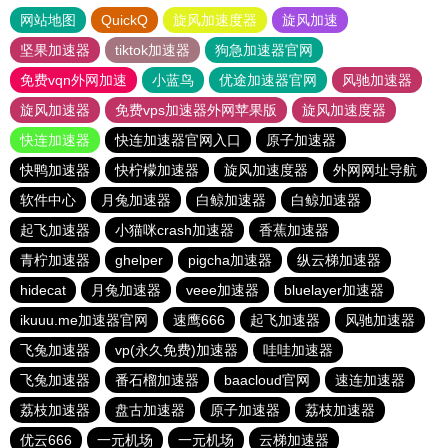
网站地图
QuickQ
旋风加速度器
旋风加速
坚果加速器
tiktok加速器
狗急加速器官网
免费vqn外网加速
小蓝鸟
优途加速器官网
风驰加速器
旋风加速器
免费vps加速器外网苹果版
旋风加速度器
快连加速器
快连加速器官网入口
原子加速器
快鸭加速器
快柠檬加速器
旋风加速度器
外网网址导航
软件中心
月兔加速器
白鲸加速器
白鲸加速器
起飞加速器
小猫咪crash加速器
香蕉加速器
青柠加速器
ghelper
pigcha加速器
纵云梯加速器
hidecat
月兔加速器
veee加速器
bluelayer加速器
ikuuu.me加速器官网
速鹰666
起飞加速器
风驰加速器
飞兔加速器
vp(永久免费)加速器
哇哇加速器
飞兔加速器
番石榴加速器
baacloud官网
速连加速器
荔枝加速器
盘古加速器
原子加速器
荔枝加速器
优云666
一元机场
一元机场
云梯加速器