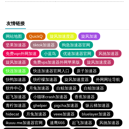
友情链接
网站地图
QuickQ
旋风加速度器
旋风加速
坚果加速器
tiktok加速器
狗急加速器官网
免费vqn外网加速
小蓝鸟
优途加速器官网
风驰加速器
旋风加速器
免费vps加速器外网苹果版
旋风加速度器
快连加速器
快连加速器官网入口
原子加速器
快鸭加速器
快柠檬加速器
旋风加速度器
外网网址导航
软件中心
月兔加速器
白鲸加速器
白鲸加速器
起飞加速器
小猫咪crash加速器
香蕉加速器
青柠加速器
ghelper
pigcha加速器
纵云梯加速器
hidecat
月兔加速器
veee加速器
bluelayer加速器
ikuuu.me加速器官网
速鹰666
起飞加速器
风驰加速器