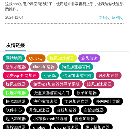
这款app的用户界面简洁明了，使用起来非常容易上手，让我能够快速熟
悉操作。
2024-11-04
支持
[0]
反对
[0]
友情链接
网站地图
QuickQ
旋风加速度器
旋风加速
坚果加速器
tiktok加速器
狗急加速器官网
免费vqn外网加速
小蓝鸟
优途加速器官网
风驰加速器
旋风加速器
免费vps加速器外网苹果版
旋风加速度器
快连加速器
快连加速器官网入口
原子加速器
快鸭加速器
快柠檬加速器
旋风加速度器
外网网址导航
软件中心
月兔加速器
白鲸加速器
白鲸加速器
起飞加速器
小猫咪crash加速器
香蕉加速器
青柠加速器
ghelper
pigcha加速器
纵云梯加速器