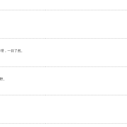
。
合理，一目了然。
野。
。