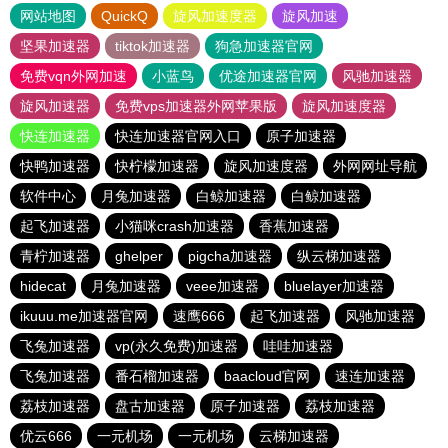
网站地图
QuickQ
旋风加速度器
旋风加速
坚果加速器
tiktok加速器
狗急加速器官网
免费vqn外网加速
小蓝鸟
优途加速器官网
风驰加速器
旋风加速器
免费vps加速器外网苹果版
旋风加速度器
快连加速器
快连加速器官网入口
原子加速器
快鸭加速器
快柠檬加速器
旋风加速度器
外网网址导航
软件中心
月兔加速器
白鲸加速器
白鲸加速器
起飞加速器
小猫咪crash加速器
香蕉加速器
青柠加速器
ghelper
pigcha加速器
纵云梯加速器
hidecat
月兔加速器
veee加速器
bluelayer加速器
ikuuu.me加速器官网
速鹰666
起飞加速器
风驰加速器
飞兔加速器
vp(永久免费)加速器
哇哇加速器
飞兔加速器
番石榴加速器
baacloud官网
速连加速器
荔枝加速器
盘古加速器
原子加速器
荔枝加速器
优云666
一元机场
一元机场
云梯加速器