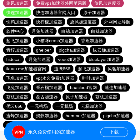
旋风加速器
免费vps加速器外网苹果版
旋风加速度器
快连加速器
快连加速器官网入口
原子加速器
快鸭加速器
快柠檬加速器
旋风加速度器
外网网址导航
软件中心
月兔加速器
白鲸加速器
白鲸加速器
起飞加速器
小猫咪crash加速器
香蕉加速器
青柠加速器
ghelper
pigcha加速器
纵云梯加速器
hidecat
月兔加速器
veee加速器
bluelayer加速器
ikuuu.me加速器官网
速鹰666
起飞加速器
风驰加速器
飞兔加速器
vp(永久免费)加速器
哇哇加速器
飞兔加速器
番石榴加速器
baacloud官网
速连加速器
荔枝加速器
盘古加速器
原子加速器
荔枝加速器
优云666
一元机场
一元机场
云梯加速器
蜜蜂加速器
蚂蚁加速器
hammer加速器
pigcha加速器
泡泡狗加速器
baacloud官网
橘子加速器
暴雪加速器
永久免费使用的加速器
下载